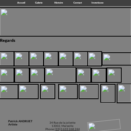
Accueil
Galerie
Histoire
Contact
Investissez
Regards
Patrick ANDRUET
34 Rue de la joliette
Artiste
13002, Marseille
Phone:
(33
)
0 633 268 244
Email:
patrick@andruet.fr